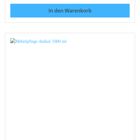
Insektenbefall.• dringt tief und schnell ein• sicher in
der Wirkung• schützt dauerhaft vor Neubefall•
In den Warenkorb
geruchsschwach durch Verwendung aromatenarmer
und isoparaffinischer Lösemittel, nach Trocknung
geruchlos• überstreichbar Zulassungsnummer AT-
0023738-0000 Produkt auch im 20 Liter-Gebinde
erhältlich - kontaktieren sie uns bitte direkt.
Holzschutzmittel vorsichtig verwenden. Vor Gebrauch
stets Kennzeichnung und Produktinformation lesen.