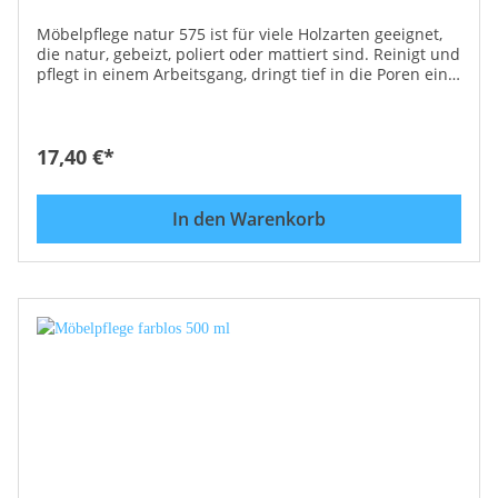
Möbelpflege natur 575 ist für viele Holzarten geeignet,
die natur, gebeizt, poliert oder mattiert sind. Reinigt und
pflegt in einem Arbeitsgang, dringt tief in die Poren ein
und verlängert die Haltbarkeit und das gute Aussehen
der Möbel. Anwendung: Mit einem weichen Tuch
sparsam auftragen, in Maserrichtung einmassieren und
mit Wolltuch nachpolieren. Möbelpflege natur 575
17,40 €*
reinigt, schützt und pflegt in einem Arbeitsgang,
entfernt mühelos Wasser- und Alkoholflecken, die
behandelten Oberflächen sind dauerhaft geschützt und
In den Warenkorb
gepflegt. Einsatzgebiet: ist besonders geeignet für
Fichte, Ahorn, helles Nuß, helle Eiche, Kiefer usw.