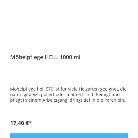
Möbelpflege HELL 1000 ml
Möbelpflege hell 570 ist für viele Holzarten geeignet, die
natur, gebeizt, poliert oder mattiert sind. Reinigt und
pflegt in einem Arbeitsgang, dringt tief in die Poren ein
und verlängert die Haltbarkeit und das gute Aussehen
der Möbel. Mit einem weichen Tuch sparsam auftragen,
in Maserrichtung einmassieren und mit Wolltuch
nachpolieren. Möbelpflege hell 570 reinigt, schützt und
17,40 €*
pflegt in einem Arbeitsgang, entfernt mühelos Wasser-
und Alkoholflecken, die behandelten Oberflächen sind