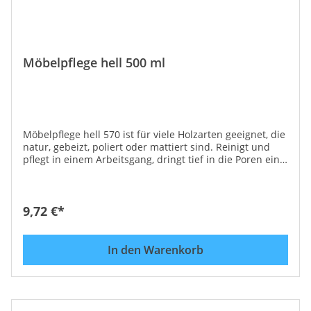
Möbelpflege hell 500 ml
Möbelpflege hell 570 ist für viele Holzarten geeignet, die
natur, gebeizt, poliert oder mattiert sind. Reinigt und
pflegt in einem Arbeitsgang, dringt tief in die Poren ein
und verlängert die Haltbarkeit und das gute Aussehen
der Möbel. Mit einem weichen Tuch sparsam auftragen,
in Maserrichtung einmassieren und mit Wolltuch
nachpolieren. Möbelpflege hell 570 reinigt, schützt und
9,72 €*
pflegt in einem Arbeitsgang, entfernt mühelos Wasser-
und Alkoholflecken, die behandelten Oberflächen sind
dauerhaft geschützt und gepflegt. Einsatzgebiet:
In den Warenkorb
Möbelkosmetik hell ist besonders geeignet für, helles
Kirsch, Eiche, Buche hell bzw. alle hellen Holztypen.