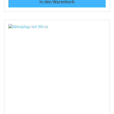
dauerhaft geschützt und gepflegt. Einsatzgebiet:
In den Warenkorb
Möbelkosmetik hell ist besonders geeignet für, helles
Kirsch, Eiche, Buche hell bzw. alle hellen Holztypen.