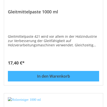
Gleitmittelpaste 1000 ml
Gleitmittelpaste 421 wird vor allem in der Holzindustrie
zur Verbesserung der Gleitfähigkeit auf
Holzverarbeitungsmaschinen verwendet. Gleichzeitig
werden die behandelten Flächen gereinigt, wobei keine
toxischen Dämpfe entwickelt werden. Anwendung:
Vorreinigen, trockenreiben und die Paste einreiben, bis
die Oberfläche mit einem Film überzogen ist.
17,40 €*
Gleitmittelpaste 421 enthält keine Silikonöle, wodurch
eine Nachbehandlung des Holzes (lackieren,
furnieren,...) gegeben ist. Einsatzgebiet: Tischlereien
In den Warenkorb
und holzverarbeitende Industrie