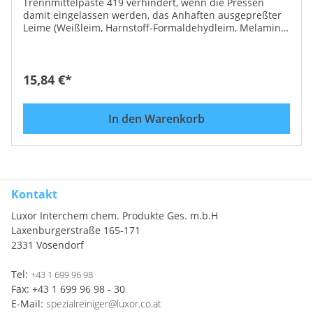
Trennmittelpaste 419 verhindert, wenn die Pressen
damit eingelassen werden, das Anhaften ausgepreßter
Leime (Weißleim, Harnstoff-Formaldehydleim, Melamin-
Harnstoffharzleim). Anwendung:Vorreinigen,
trockenreiben und die Paste einreiben, bis die
Oberfläche mit einem Film überzogen ist.
Trennmittelpaste 419 enthält keine Siliconöle, wodurch
15,84 €*
eine Nachbehandlung des Holzes (lackieren,
furnieren,...) gegeben ist. Einsatzgebiet: Tischlereien
und holzverarbeitende Industrie Auch in größerem
In den Warenkorb
Gebinde erhältlich!
Kontakt
Luxor Interchem chem. Produkte Ges. m.b.H
Laxenburgerstraße 165-171
2331 Vösendorf
Tel:
+43 1 699 96 98
Fax: +43 1 699 96 98 - 30
E-Mail:
spezialreiniger@luxor.co.at