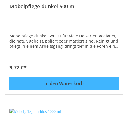
Möbelpflege dunkel 500 ml
Möbelpflege dunkel 580 ist für viele Holzarten geeignet,
die natur, gebeizt, poliert oder mattiert sind. Reinigt und
pflegt in einem Arbeitsgang, dringt tief in die Poren ein
und verlängert die Haltbarkeit und das gute Aussehen
der Möbel. Anwendung: Mit einem weichen Tuch
sparsam auftragen, in Maserrichtung einmassieren und
mit Wolltuch nachpolieren. Möbelpflege dunkel 580
9,72 €*
reinigt, schützt und pflegt in einem Arbeitsgang,
entfernt mühelos Wasser- und Alkoholflecken, die
behandelten Oberflächen sind dauerhaft geschützt und
In den Warenkorb
gepflegt. Einsatzgebiet: ist besonders geeignet für
Mahagoni, Teak, Eiche dunkel, Nuß bzw. für ALLE
dunklen Holztypen!