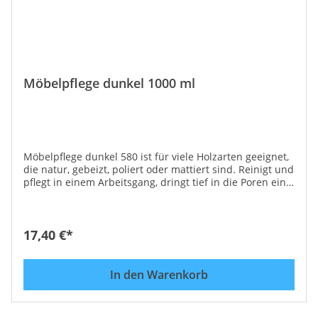
Möbelpflege dunkel 1000 ml
Möbelpflege dunkel 580 ist für viele Holzarten geeignet,
die natur, gebeizt, poliert oder mattiert sind. Reinigt und
pflegt in einem Arbeitsgang, dringt tief in die Poren ein
und verlängert die Haltbarkeit und das gute Aussehen
der Möbel. Anwendung: Mit einem weichen Tuch
sparsam auftragen, in Maserrichtung einmassieren und
mit Wolltuch nachpolieren. Möbelpflege dunkel 580
17,40 €*
reinigt, schützt und pflegt in einem Arbeitsgang,
entfernt mühelos Wasser- und Alkoholflecken, die
behandelten Oberflächen sind dauerhaft geschützt und
In den Warenkorb
gepflegt. Einsatzgebiet: ist besonders geeignet für
Mahagoni, Teak, Eiche dunkel, Nuß bzw. für ALLE
dunklen Holztypen!