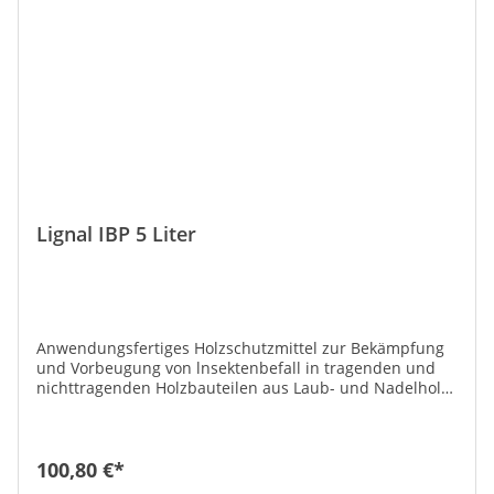
Lignal IBP 5 Liter
Anwendungsfertiges Holzschutzmittel zur Bekämpfung
und Vorbeugung von lnsektenbefall in tragenden und
nichttragenden Holzbauteilen aus Laub- und Nadelholz.
Zur Behandlung von z.B. Dachstühlen, Treppen, Türen,
Möbel, Antiquitäten, Holzkonstruktionen, Dielen.100 g
enthalten: 0,15 g Permethrin (a.i.)Bekämpft
holzzerstörende Insekten (Hausbock-, Nage- und
100,80 €*
Splintholzkäfer) im Holz. Schützt Holz vorbeugend vor