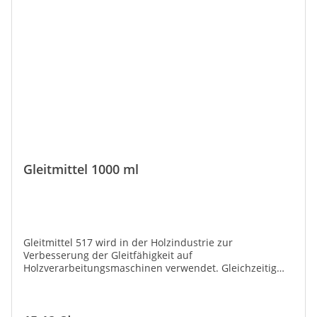
Gleitmittel 1000 ml
Gleitmittel 517 wird in der Holzindustrie zur
Verbesserung der Gleitfähigkeit auf
Holzverarbeitungsmaschinen verwendet. Gleichzeitig
werden die behandelten Flächen gereinigt.Schützt vor
Korrosion. Anwendung:Vorreinigen und trockenreiben,
Behälter in einem Abstand von 20-25 cm senkrecht