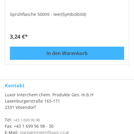
Sprühflasche 500ml - leer(Symbolbild)
3,24 €*
In den Warenkorb
Kontakt
Luxor Interchem chem. Produkte Ges. m.b.H
Laxenburgerstraße 165-171
2331 Vösendorf
Tel:
+43 1 699 96 98
Fax: +43 1 699 96 98 - 30
E-Mail:
spezialreiniger@luxor.co.at