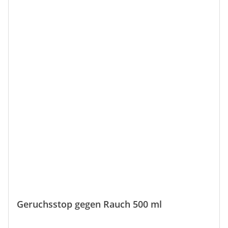
verteilen und Teppich trocknen lassen. Der
Geruchskiller 301 kann für die Behandlung von
Teppichen, Polstermöbel (Autositze usw.) sowie Liege-
und Schlafplätze von Haustieren als auch im gesamten
Haushaltsbereich als Raumluftverbesserer (Toiletten
usw.) eingesetzt werden.
Geruchsstop gegen Rauch 500 ml