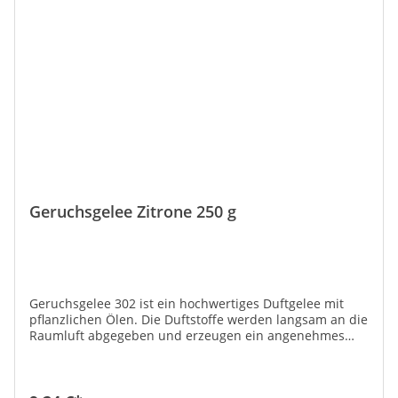
Geruchsgelee Zitrone 250 g
Geruchsgelee 302 ist ein hochwertiges Duftgelee mit
pflanzlichen Ölen. Die Duftstoffe werden langsam an die
Raumluft abgegeben und erzeugen ein angenehmes
Aroma. Anwendung: Vor Gebrauch Dose gut schütteln,
öffnen, Innenplombe entfernen und im Raum aufstellen.
Nach ca. 3 Wochen verdunstete Flüssigkeit mit Wasser