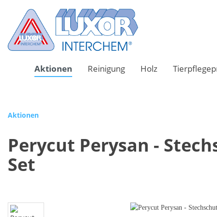
Aktionen
Reinigung
Holz
Tierpflege
Aktionen
Zur Kategorie Reinigung
Zur Kategorie Holz
Perycut Perysan - Stech
Set
Haushaltsreinigung
Holz Reinigung
Bodenre
Holz Pfl
Küchen- und Sanitärbereich
Desinfe