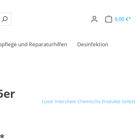
0,00 €*
opflege und Reparaturhilfen
Desinfektion
6er
Luxor Interchem Chemische Produkte GmbH
Geruchsverbesserung
€*