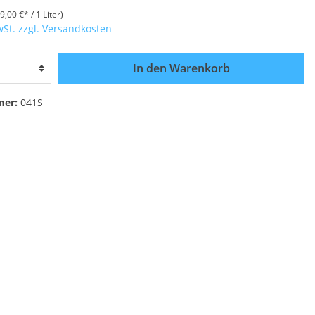
9,00 €* / 1 Liter)
wSt. zzgl. Versandkosten
In den Warenkorb
mer:
041S