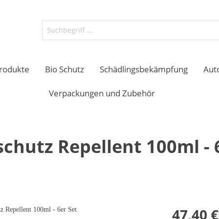
produkte
Bio Schutz
Schädlingsbekämpfung
Aut
Verpackungen und Zubehör
schutz Repellent 100ml - 
inigung
ege
Reinigungshilfen
Holz Bearbeitung
ktion
Werkstatt / Industrie
47,40 